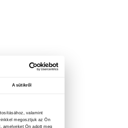
A sütikről
tosításához, valamint
einkkel megosztjuk az Ön
l, amelyeket Ön adott meg