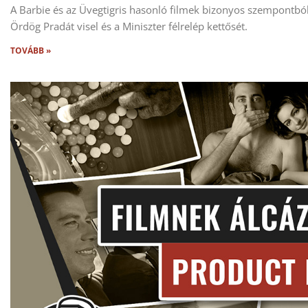
A Barbie és az Üvegtigris hasonló filmek bizonyos szempontból.
Ördög Pradát visel és a Miniszter félrelép kettősét.
TOVÁBB »