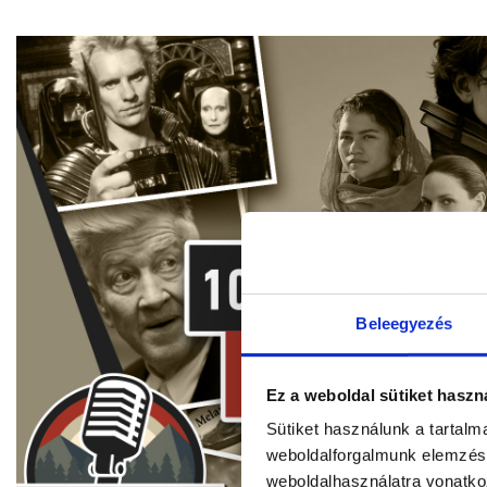
Beleegyezés
Ez a weboldal sütiket haszn
Sütiket használunk a tartal
weboldalforgalmunk elemzésé
weboldalhasználatra vonatko