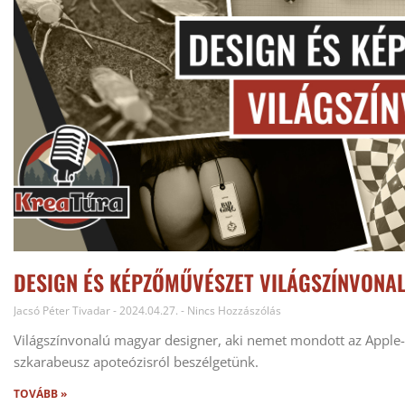
DESIGN ÉS KÉPZŐMŰVÉSZET VILÁGSZÍNVONAL
Jacsó Péter Tivadar
2024.04.27.
Nincs Hozzászólás
Világszínvonalú magyar designer, aki nemet mondott az Apple-n
szkarabeusz apoteózisról beszélgetünk.
TOVÁBB »