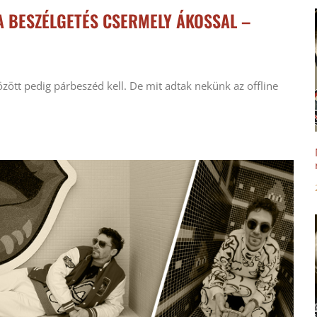
A BESZÉLGETÉS CSERMELY ÁKOSSAL –
között pedig párbeszéd kell. De mit adtak nekünk az offline