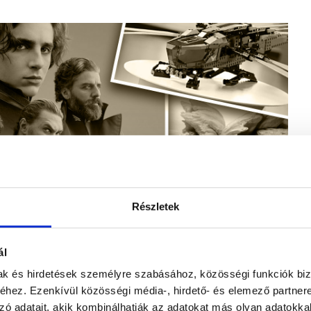
Részletek
ál
mak és hirdetések személyre szabásához, közösségi funkciók biz
hez. Ezenkívül közösségi média-, hirdető- és elemező partner
zó adatait, akik kombinálhatják az adatokat más olyan adatokka