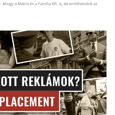
 Ahogy a Mátrix és a Família Kft. is, de említhetnénk az