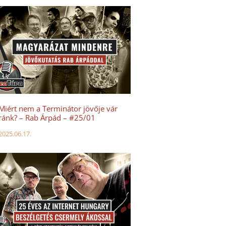
Miért nem a Terminátor jövője vár
ránk? – Rab Árpád – #25/01
2025.06.17.