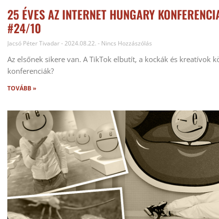
25 ÉVES AZ INTERNET HUNGARY KONFERENCI
#24/10
Jacsó Péter Tivadar
2024.08.22.
Nincs Hozzászólás
Az elsőnek sikere van. A TikTok elbutít, a kockák és kreatívok 
konferenciák?
TOVÁBB »