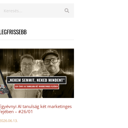
LEGFRISSEBB
Egyévnyi AI tanulság két marketinges
fejében – #26/01
2026.06.13.