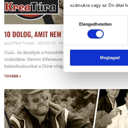
számukra vagy az Ön által ha
Hozzájárulás
Elengedhetetlen
kiválasztása
10 DOLOG, AMIT NEM TUDTÁL A DŰNE UNIVE
Jacsó Péter Tivadar
2024.02.29.
Nincs Hozzászólás
Csúú.. és átszeljük a homokféreg könyvtámaszt. Krisz kések, L
Megtagad
működése. Dennis Villeneuve valójában Christopher Nolan, de 
kalandozásunkat a Dűne világában.
TOVÁBB »