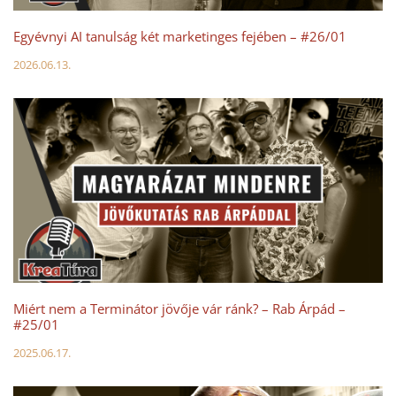
Egyévnyi AI tanulság két marketinges fejében – #26/01
2026.06.13.
Miért nem a Terminátor jövője vár ránk? – Rab Árpád –
#25/01
2025.06.17.