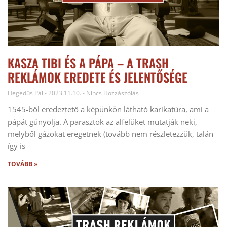
KASZA TIBI ÉS A PÁPA – A TRASH
REKLÁMOK EREDETE ÉS JELENTŐSÉGE
Hegedűs Pál
2023.11.10.
Nincs Hozzászólás
1545-ből eredeztető a képünkön látható karikatúra, ami a
pápát gúnyolja. A parasztok az alfelüket mutatják neki,
melyből gázokat eregetnek (tovább nem részletezzük, talán
így is
TOVÁBB »