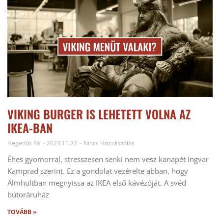
VIKING BURGER IS LEHETETT VOLNA AZ
IKEA-BAN
Hegedűs Pál
2023.11.22.
Nincs Hozzászólás
Éhes gyomorral, stresszesen senki nem vesz kanapét Ingvar
Kamprad szerint. Ez a gondolat vezérelte abban, hogy
Älmhultban megnyissa az IKEA első kávézóját. A svéd
bútoráruház
TOVÁBB »