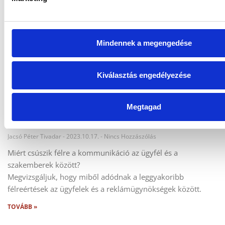
Mindennek a megengedése
Kiválasztás engedélyezése
Megtagad
MINDEN A BRIEF-FEL KEZDŐDIK? #23/01
Jacsó Péter Tivadar
2023.10.17.
Nincs Hozzászólás
Miért csúszik félre a kommunikáció az ügyfél és a
szakemberek között?
Megvizsgáljuk, hogy miből adódnak a leggyakoribb
félreértések az ügyfelek és a reklámügynökségek között.
TOVÁBB »