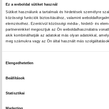
Ez a weboldal sütiket használ
Sütiket használunk a tartalmak és hirdetések személyre sz
közösségi funkciók biztosításához, valamint weboldalforgal
elemzéséhez. Ezenkívül közösségi média-, hirdető- és ele
partnereinkkel megosztjuk az Ön weboldalhasználatra vonatk
akik kombinálhatják az adatokat más olyan adatokkal, amely
meg számukra vagy az Ön által használt más szolgáltatásokb
KREATÍV INSPIRÁCIÓ, VAGY SZEMÉRMETLEN
Hozzájárulás
LOPÁS? #23/02
Elengedhetetlen
kiválasztása
Jacsó Péter Tivadar
2023.10.17.
Nincs Hozzászólás
Meddig mehetsz el a marketing kommunikációd fejlesztése
Beállítások
során? Mi az, ami még inspiráció és mi az, ami már
szemérmetlen lopás?
Statisztikai
TOVÁBB »
Marketing