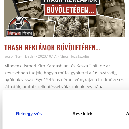
TRASH REKLÁMOK BŰVÖLETÉBEN…
Jacsó Péter Tivadar
2023.10.17.
Nincs Hozzászólás
Mindenki ismeri Kim Kardashiant és Kasza Tibit, de azt
kevesebben tudják, hogy a műfaj gyökerei a 16. századig
nyúlnak vissza. Egy 1545-ös német gúnyrajzon földművesek
láthatók, amint szellentéssel válaszolnak egy pápai
rendeletre. Talán volt köztük egy kis beef, amit ma
reformációnak hívunk?
TOVÁBB »
Beleegyezés
Részletek
A