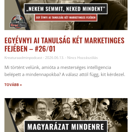
EGYÉVNYI AI TANULSÁG KÉT MARKETINGES
FEJÉBEN – #26/01
Kreaturaadminpodcast
2026.06.13.
Nincs Hozzászólás
Mi történt velünk, amióta a mesterséges intelligencia
belépett a mindennapokba? A válasz attól függ, kit kérdezel.
TOVÁBB »