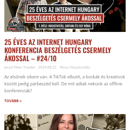
25 ÉVES AZ INTERNET HUNGARY
KONFERENCIA BESZÉLGETÉS CSERMELY
ÁKOSSAL – #24/10
Jacsó Péter Tivadar
2024.08.22.
Nincs Hozzászólás
Az elsőnek sikere van. A TikTok elbutít, a kockák és kreatívok
között pedig párbeszéd kell. De mit adtak nekünk az offline
konferenciák?
TOVÁBB »