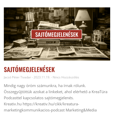
SAJTÓMEGJELENÉSEK
Jacsó Péter Tivadar
2023.11.19.
Nincs Hozzászólás
Mindig nagy öröm számunkra, ha írnak rólunk.
Összegyűjtöttük azokat a linkeket, ahol elérhető a KreaTúra
Podcasttel kapcsolatos sajtómegjelenés.
Kreativ.hu https://kreativ.hu/cikk/kreatura-
marketingkommunikacios-podcast Marketing&Media