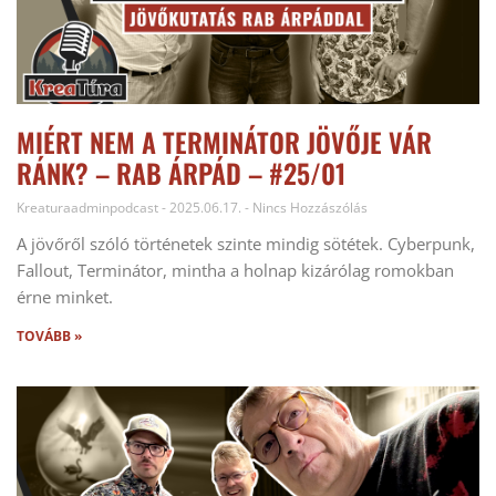
MIÉRT NEM A TERMINÁTOR JÖVŐJE VÁR
RÁNK? – RAB ÁRPÁD – #25/01
Kreaturaadminpodcast
2025.06.17.
Nincs Hozzászólás
A jövőről szóló történetek szinte mindig sötétek. Cyberpunk,
Fallout, Terminátor, mintha a holnap kizárólag romokban
érne minket.
TOVÁBB »