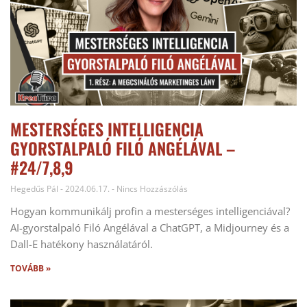
MESTERSÉGES INTELLIGENCIA
GYORSTALPALÓ FILÓ ANGÉLÁVAL –
#24/7,8,9
Hegedűs Pál
2024.06.17.
Nincs Hozzászólás
Hogyan kommunikálj profin a mesterséges intelligenciával?
AI-gyorstalpaló Filó Angélával a ChatGPT, a Midjourney és a
Dall-E hatékony használatáról.
TOVÁBB »