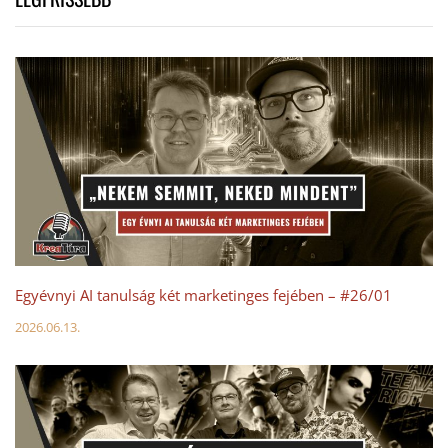
Egyévnyi AI tanulság két marketinges fejében – #26/01
2026.06.13.