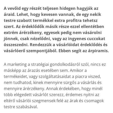
A vevőid egy részét teljesen hidegen hagyják az
áraid. Lehet, hogy kevesen vannak, de egy nekik
testre szabott termékkel extra profitra tehetsz
szert. Az érdeklődők másik része ezzel ellentétben
extrém árérzékeny, egyesek pedig nem vásárolni
jönnek, csak nézelődni, vagy az ingyenes cuccokat
összeszedni. Rendezzük a vásárlóidat érdeklődés és
vásárlóerő szempontjából. Ebben segít az árpiramis.
A marketing a stratégiai gondolkodásról szól, nincs ez
másképp az árazás esetében sem. Amikor a
termékeidet, vagy szolgáltatásaidat a piacra viszed,
nem tudhatod, kinek mennyire sürgős a vásárlás és
mennyire árérzékeny. Annak érdekében, hogy minél
több elégedett vásárlót szerezz, érdemes nyitni az
eltérő vásárlói szegmensek felé az árak és csomagok
testre szabásával.