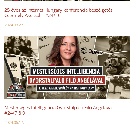
25 éves az Internet Hungary konferencia beszélgetés
Csermely Ákossal – #24/10
2024.08.22.
Mesterséges Intelligencia Gyorstalpaló Filó Angélával –
#24/7,8,9
2024.06.17.