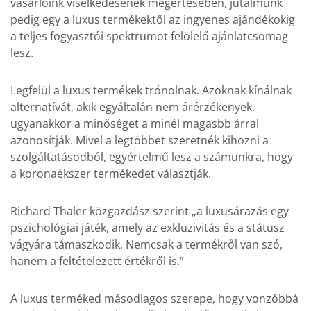
vásárlóink viselkedésének megértésében, jutalmunk
pedig egy a luxus termékektől az ingyenes ajándékokig
a teljes fogyasztói spektrumot felölelő ajánlatcsomag
lesz.
Legfelül a luxus termékek trónolnak. Azoknak kínálnak
alternatívát, akik egyáltalán nem árérzékenyek,
ugyanakkor a minőséget a minél magasbb árral
azonosítják. Mivel a legtöbbet szeretnék kihozni a
szolgáltatásodból, egyértelmű lesz a számunkra, hogy
a koronaékszer termékedet választják.
Richard Thaler közgazdász szerint „a luxusárazás egy
pszichológiai játék, amely az exkluzivitás és a státusz
vágyára támaszkodik. Nemcsak a termékről van szó,
hanem a feltételezett értékről is.”
A luxus terméked másodlagos szerepe, hogy vonzóbbá