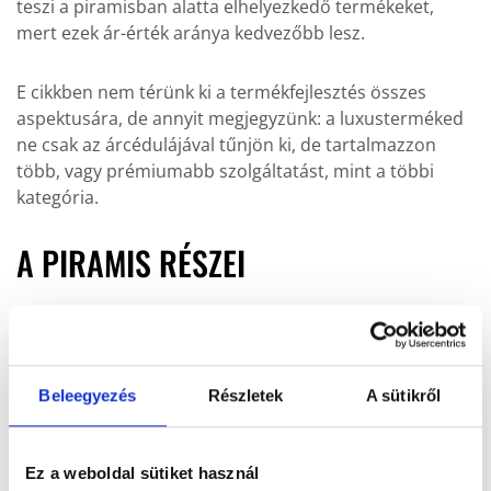
teszi a piramisban alatta elhelyezkedő termékeket,
mert ezek ár-érték aránya kedvezőbb lesz.
E cikkben nem térünk ki a termékfejlesztés összes
aspektusára, de annyit megjegyzünk: a luxusterméked
ne csak az árcédulájával tűnjön ki, de tartalmazzon
több, vagy prémiumabb szolgáltatást, mint a többi
kategória.
A PIRAMIS RÉSZEI
Ahogy lefelé haladunk a piramison, megjelennek a
középkategóriás ajánlatok, amelyek szélesebb
fogyasztói réteget céloznak meg. Ez a termékcsoport
adja sok vállalkozás bevételeinek gerincét.
Beleegyezés
Részletek
A sütikről
Velük kapcsolatban a legfontosabb eltalálni a jó ár-
Ez a weboldal sütiket használ
érték arány párt. Ha az ár túl magas, keveset fogsz