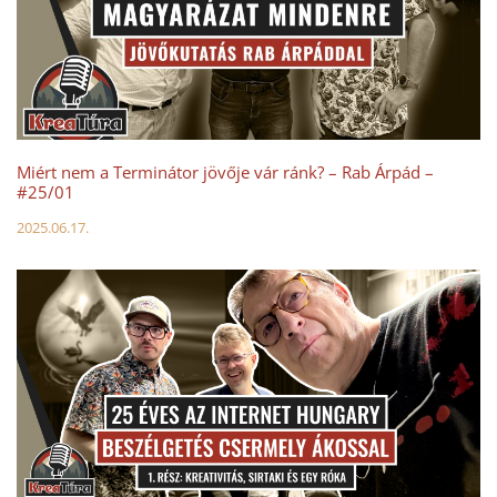
Miért nem a Terminátor jövője vár ránk? – Rab Árpád –
#25/01
2025.06.17.